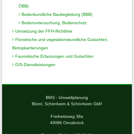
ÖBB)
Bodenkundliche Baubegleitung (BBB)
Bodenuntersuchung, Bodenschutz
Umsetzung der FFH-Richtlinie
Floristische und vegetationskundliche Gutachten,
Biotopkartierungen
Faunistische Erfassungen und Gutachten
GIS-Dienstleistungen
BMS - Umweltplanung
Blüml, Schönheim & Schönheim GbR
Freiheitsweg 38a
49086 Osnabrück